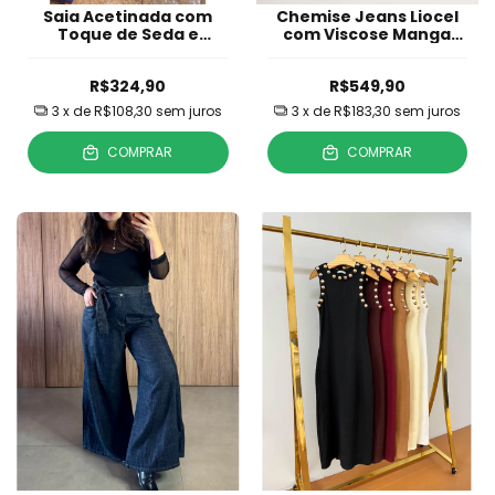
Saia Acetinada com
Chemise Jeans Liocel
Toque de Seda e
com Viscose Manga
Caimento Amplo e
Curta | Modelo Raíssa
Fluido Preta | Modelo
R$324,90
R$549,90
Aline
3
x de
R$108,30
sem juros
3
x de
R$183,30
sem juros
COMPRAR
COMPRAR