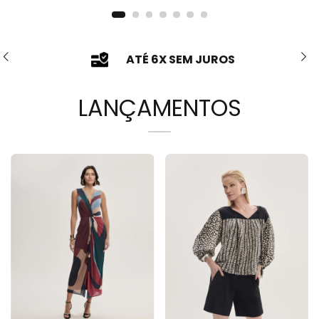
ATÉ 6X SEM JUROS
LANÇAMENTOS