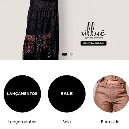
Lançamentos
Sale
Bermudas