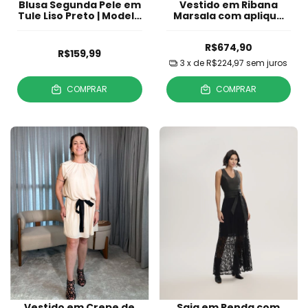
Blusa Segunda Pele em
Vestido em Ribana
Tule Liso Preto | Modelo
Marsala com aplique
Ariana
em Tachas de metal
com banho cor prata,
R$674,90
ouro e ouro rosa |
R$159,99
Modelo Isa
3
x de
R$224,97
sem juros
COMPRAR
COMPRAR
Vestido em Crepe de
Saia em Renda com