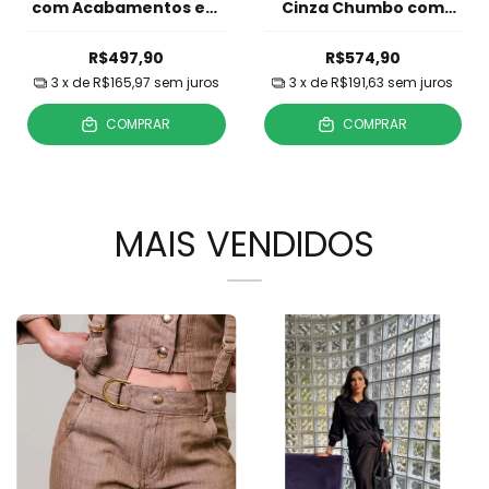
com Acabamentos em
Cinza Chumbo com
Jeans Resinado Preta |
Trama em Fios
Modelo Talita
Prateados | Modelo
R$497,90
R$574,90
Joice
3
x de
R$165,97
sem juros
3
x de
R$191,63
sem juros
COMPRAR
COMPRAR
MAIS VENDIDOS