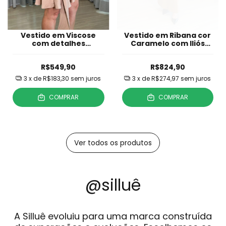
Vestido em Viscose
Vestido em Ribana cor
com detalhes
Caramelo com Iliós
emtramas naturais
com banhos de Prata,
com amarração lateral
Dourado e Ródio Negro
R$549,90
R$824,90
cor Champagne |
| Modelo Laura
Modelo Helen
3
x de
R$183,30
sem juros
3
x de
R$274,97
sem juros
COMPRAR
COMPRAR
Ver todos os produtos
@silluê
A Silluê evoluiu para uma marca construída