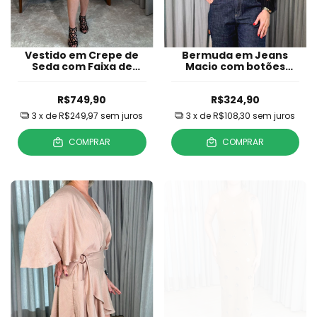
Vestido em Crepe de
Bermuda em Jeans
Seda com Faixa de
Macio com botões
Gorgurão Bege |
encapados | Modelo
Modelo Pepita
Michele
R$749,90
R$324,90
3
x de
R$249,97
sem juros
3
x de
R$108,30
sem juros
COMPRAR
COMPRAR