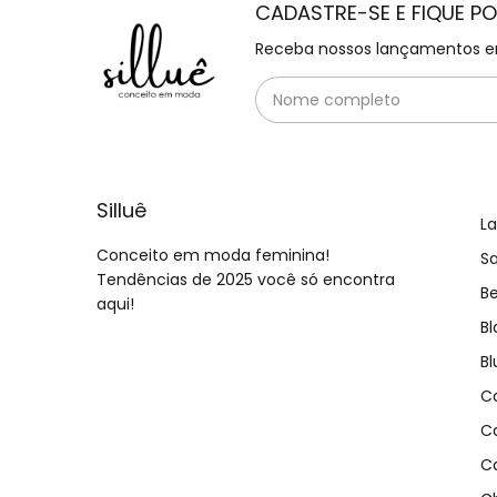
CADASTRE-SE E FIQUE P
Receba nossos lançamentos e
Silluê
L
Conceito em moda feminina!
Sa
Tendências de 2025 você só encontra
B
aqui!
Bl
Bl
C
C
C