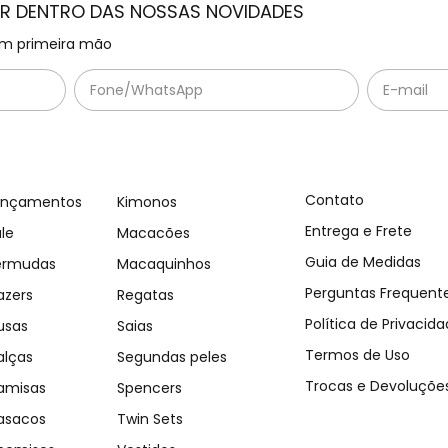
OR DENTRO DAS NOSSAS NOVIDADES
m primeira mão
Contato
ançamentos
Kimonos
Entrega e Frete
le
Macacões
Guia de Medidas
ermudas
Macaquinhos
Perguntas Frequent
azers
Regatas
Política de Privacid
usas
Saias
Termos de Uso
alças
Segundas peles
Trocas e Devoluçõe
amisas
Spencers
asacos
Twin Sets