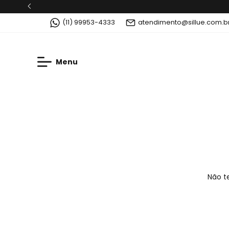
(11) 99953-4333
atendimento@sillue.com.b
Menu
Não te