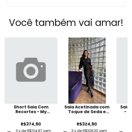
Você também vai amar!
Short Saia Com
Saia Acetinada com
Saia 
Recortes - My
Toque de Seda e
- L
Favorite Things
Caimento Amplo e
Fluido Preta | Modelo
R$374,90
R$324,90
Aline
3
x de
R$124,97
sem
3
x de
R$108,30
sem
3