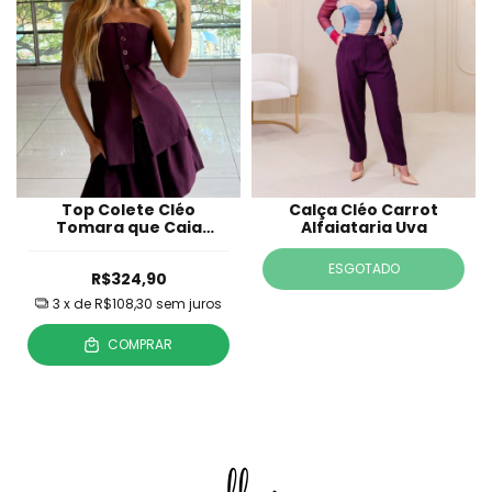
Top Colete Cléo
Calça Cléo Carrot
Tomara que Caia
Alfaiataria Uva
Alfaiataira Uva
ESGOTADO
R$324,90
3
x de
R$108,30
sem juros
COMPRAR